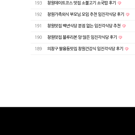
193
창원데이트코스 맛집 소불고기 소국밥 후기
192
창원가족외식 부모님 모임 추천 임진각식당 후기
191
창원맛집 백년식당 분점 없는 임진각식당 추천
190
창원맛집 블루리본 양 많은 임진각식당 후기
189
의창구 팔용동맛집 창원건강식 임진각식당 후기