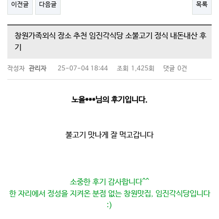
이전글
다음글
목록
창원가족외식 장소 추천 임진각식당 소불고기 정식 내돈내산 후
기
작성자
관리자
25-07-04 18:44
조회
1,425회
댓글
0건
노을***님의 후기입니다.
불고기 맛나게 잘 먹고갑니다
소중한 후기 감사합니다^^
한 자리에서 정성을 지켜온 분점 없는 창원맛집, 임진각식당입니다
:)