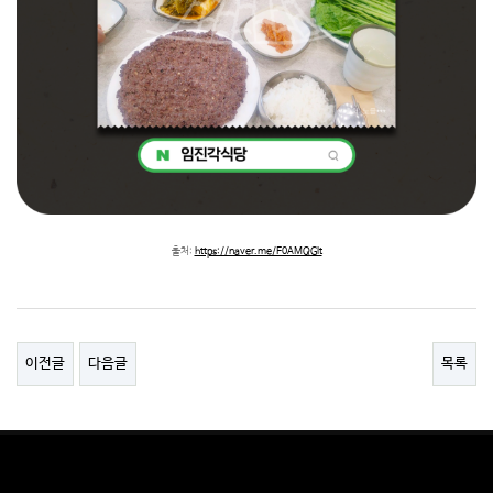
출처:
https://naver.me/F0AMQGlt
이전글
다음글
목록