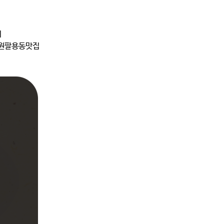
기
창원팔용동맛집