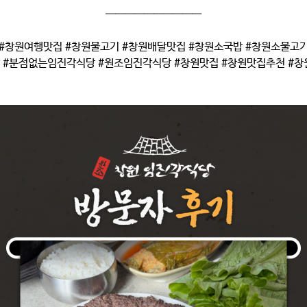
——————————
#창원여행맛집 #창원불고기 #창원배달맛집 #창원소국밥 #창원소불고
 #분점없는임진각식당 #원조임진각식당 #창원맛집 #창원맛집추천 #