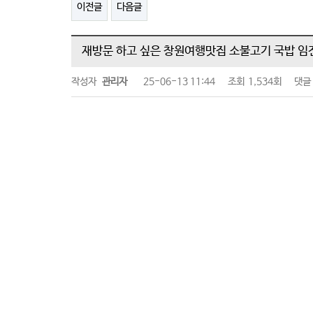
이전글
다음글
재방문 하고 싶은 창원여행맛집 소불고기 국밥 임
작성자
관리자
25-06-13 11:44
조회
1,534회
댓글