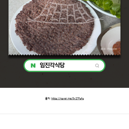
출처:
https://naver.me/5v37FsAs