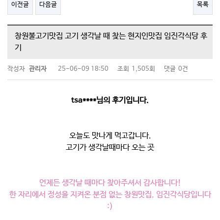
이전글
다음글
목록
창원불고기맛집 고기 생각날 때 찾는 현지인맛집 임진각식당 후
기
작성자
관리자
25-06-09 18:50
조회
1,505회
댓글
0건
tsa****님의 후기입니다.
오늘도 맛나게 먹고갑니다.
고기가 생각날때마다 오는 곳
언제든 생각날 때마다 찾아주셔서 감사합니다!
한 자리에서 정성을 지켜온 분점 없는 창원맛집, 임진각식당입니다
:)