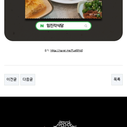
출처:
https://naver.me/FLe69Yq0
이전글
다음글
목록