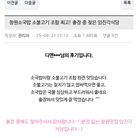
이전글
다음글
목록
창원소국밥 소불고기 조합 최고! 출장 중 찾은 임진각식당
작성자
관리자
25-04-21 17:13
조회
1,485회
댓글
0건
디앤***님의 후기입니다.
소국밥이랑 소불고기 조합 완전 맛있습니다.
소불고기는 질지기 않고 쌈싸먹으면 좋고,
소국밥은 국물 삼삼하고 부드러워서 좋네요.
출장와서 맛있게 잘 먹었습니다. ^^
출장 중에도 찾아주셔서 감사합니다~! 분점 없는 창원맛집 임진각
식당입니다 : )