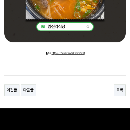
출처:
https://naver.me/FXwxbi5R
이전글
다음글
목록